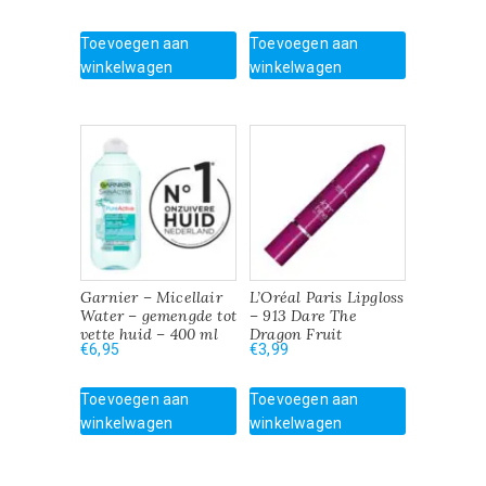
was:
is:
€2,99.
€2,15.
Toevoegen aan
Toevoegen aan
winkelwagen
winkelwagen
Garnier – Micellair
L’Oréal Paris Lipgloss
Water – gemengde tot
– 913 Dare The
vette huid – 400 ml
Dragon Fruit
€
6,95
€
3,99
Toevoegen aan
Toevoegen aan
winkelwagen
winkelwagen