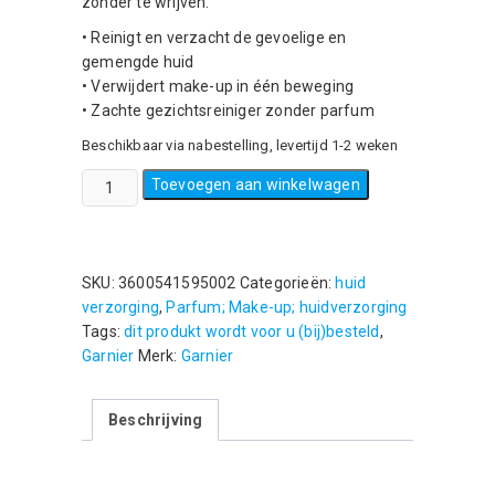
zonder te wrijven.
• Reinigt en verzacht de gevoelige en
gemengde huid
• Verwijdert make-up in één beweging
• Zachte gezichtsreiniger zonder parfum
Beschikbaar via nabestelling, levertijd 1-2 weken
Garnier
Toevoegen aan winkelwagen
-
Micellair
Water
-
SKU:
3600541595002
Categorieën:
huid
gevoelige
verzorging
,
Parfum; Make-up; huidverzorging
tot
Tags:
dit produkt wordt voor u (bij)besteld
,
gemengde
Garnier
Merk:
Garnier
huid
-
Beschrijving
400
ml
aantal