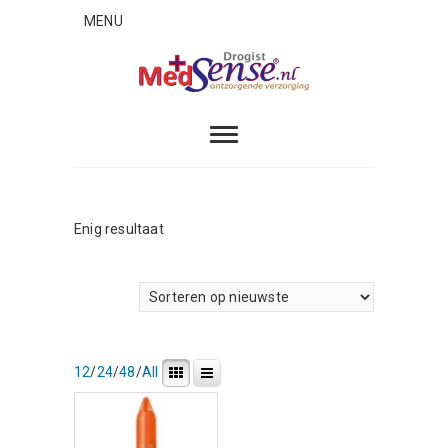
Skip
MENU
to
content
MedSense
ONTZORGENDE VERZORGING
Enig resultaat
12
/
24
/
48
/
All