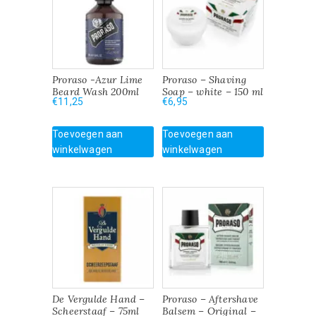
Proraso -Azur Lime
Proraso – Shaving
Beard Wash 200ml
Soap – white – 150 ml
€
11,25
€
6,95
Toevoegen aan
Toevoegen aan
winkelwagen
winkelwagen
De Vergulde Hand –
Proraso – Aftershave
Scheerstaaf – 75ml
Balsem – Original –