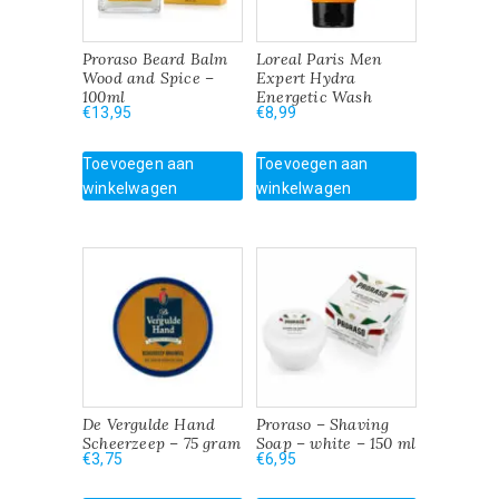
Proraso Beard Balm
Loreal Paris Men
Wood and Spice –
Expert Hydra
100ml
Energetic Wash
€
13,95
€
8,99
Toevoegen aan
Toevoegen aan
winkelwagen
winkelwagen
De Vergulde Hand
Proraso – Shaving
Scheerzeep – 75 gram
Soap – white – 150 ml
€
3,75
€
6,95