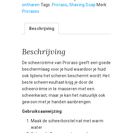
-
ontharen
Tags:
Proraso
,
Shaving Soap
Merk:
150
Prorasso
ml
aantal
Beschrijving
Beschrijving
De scheercrème van Proraso geeft een goede
beschermlaag voor je huid waardoor je huid
ook tijdens het scheren beschermt wordt. Het
beste scheerresultaat krijg je door de
scheercrème in te masseren met een
scheerkwast, maar je kan het natuurlijk ook
gewoon met je handen aanbrengen.
Gebruiksaanwijzing
Maak de scheerborstel nat met warm
water