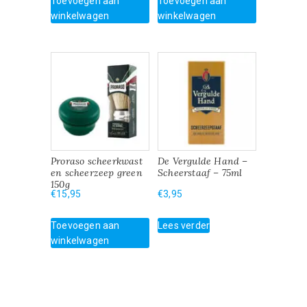
Toevoegen aan
Toevoegen aan
winkelwagen
winkelwagen
Proraso scheerkwast
De Vergulde Hand –
en scheerzeep green
Scheerstaaf – 75ml
150g
€
15,95
€
3,95
Toevoegen aan
Lees verder
winkelwagen