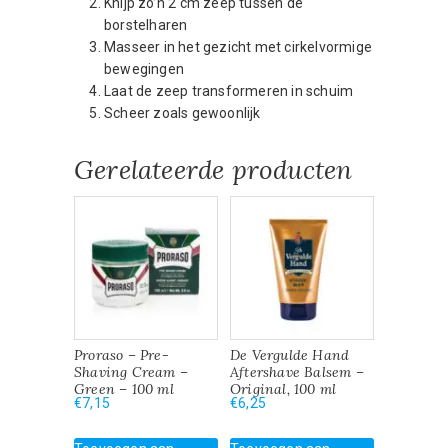
Knijp zo’n 2 cm zeep tussen de
borstelharen
Masseer in het gezicht met cirkelvormige
bewegingen
Laat de zeep transformeren in schuim
Scheer zoals gewoonlijk
Gerelateerde producten
Proraso – Pre-
De Vergulde Hand
Shaving Cream –
Aftershave Balsem –
Green – 100 ml
Original, 100 ml
€
7,15
€
6,25