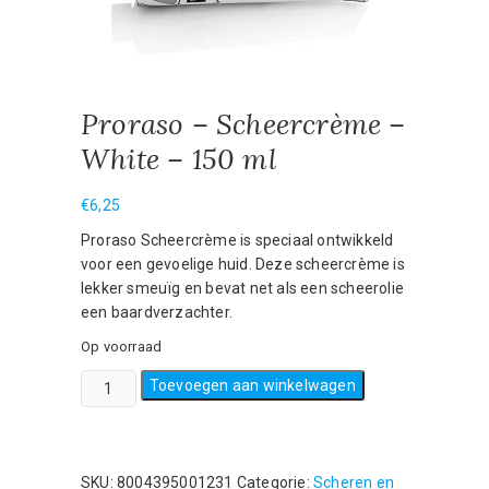
Proraso – Scheercrème –
White – 150 ml
€
6,25
Proraso Scheercrème is speciaal ontwikkeld
voor een gevoelige huid. Deze scheercrème is
lekker smeuïg en bevat net als een scheerolie
een baardverzachter.
Op voorraad
Proraso
Toevoegen aan winkelwagen
-
Scheercrème
-
White
SKU:
8004395001231
Categorie:
Scheren en