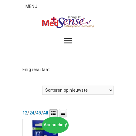
Skip
MENU
to
content
MedSense
ONTZORGENDE VERZORGING
Enig resultaat
12
/
24
/
48
/
All
Aanbieding!