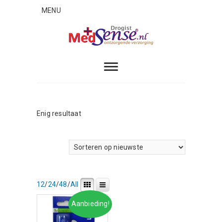
Skip
MENU
to
content
MedSense
ONTZORGENDE VERZORGING
Enig resultaat
12
/
24
/
48
/
All
Aanbieding!