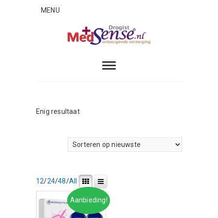
Skip
MENU
to
content
MedSense
ONTZORGENDE VERZORGING
Enig resultaat
12
/
24
/
48
/
All
Aanbieding!