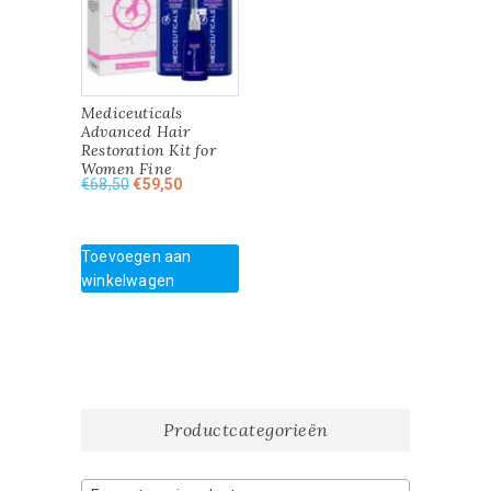
Mediceuticals
Advanced Hair
Restoration Kit for
Women Fine
Oorspronkelijke
Huidige
€
68,50
€
59,50
prijs
prijs
was:
is:
€68,50.
€59,50.
Toevoegen aan
winkelwagen
Productcategorieën