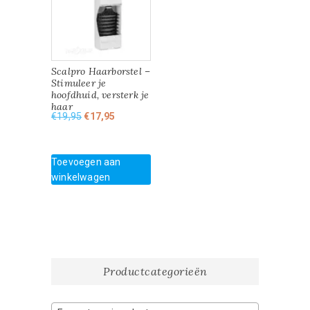
Scalpro Haarborstel –
Stimuleer je
hoofdhuid, versterk je
haar
Oorspronkelijke
Huidige
€
19,95
€
17,95
prijs
prijs
was:
is:
€19,95.
€17,95.
Toevoegen aan
winkelwagen
Productcategorieën