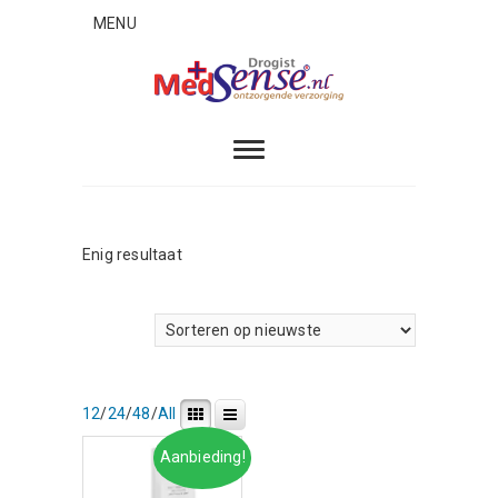
Skip
MENU
to
content
MedSense
ONTZORGENDE VERZORGING
Enig resultaat
12
/
24
/
48
/
All
Aanbieding!