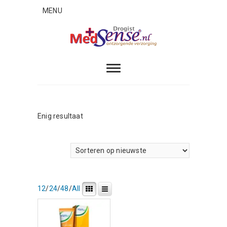
Skip
MENU
to
content
MedSense
ONTZORGENDE VERZORGING
Enig resultaat
12
/
24
/
48
/
All