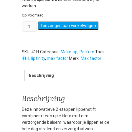
werken.
Op voorraad
Max
Toevoegen aan winkelwagen
Factor
Lipfinity
Lip
Colour
SKU:
41H
Categorie:
Make-up; Parfum
Tags:
Lippenstift-
41H
,
lipfinity
,
max factor
Merk:
Max factor
120
hot-
Beschrijving
2.3
ml
+
Beschrijving
1.9
g
aantal
Deze innovatieve 2-stappen lippenstift
combineert een rijke kleur met een
verzorgende balsem, waardoor je lippen er de
hele dag stralend en verzorgd uitzien.