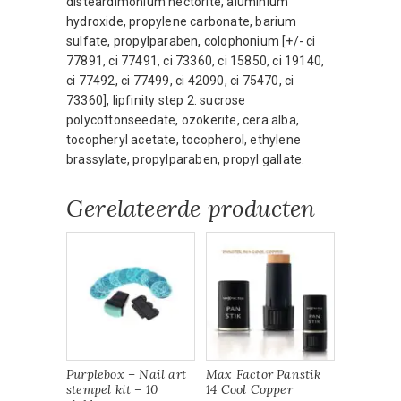
disteardimonium hectorite, aluminium
hydroxide, propylene carbonate, barium
sulfate, propylparaben, colophonium [+/- ci
77891, ci 77491, ci 73360, ci 15850, ci 19140,
ci 77492, ci 77499, ci 42090, ci 75470, ci
73360], lipfinity step 2: sucrose
polycottonseedate, ozokerite, cera alba,
tocopheryl acetate, tocopherol, ethylene
brassylate, propylparaben, propyl gallate.
Gerelateerde producten
Purplebox – Nail art
Max Factor Panstik
stempel kit – 10
14 Cool Copper