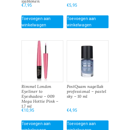
sjablonen
€
7,95
€
5,95
Toevoegen aan
Toevoegen aan
winkelwagen
winkelwagen
Rimmel London
PostQuam nagellak
Eyeliner to
professional – pastel
Eyeshadow – 009
sky – 10 ml
Mega Hottie Pink –
1.7 ml
€
10,95
€
4,95
Toevoegen aan
Toevoegen aan
winkelwagen
winkelwagen