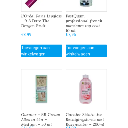
L’Oréal Paris Lipgloss
PostQuam-
– 913 Dare The
professional french
Dragon Fruit
manicure top coat –
10 ml
€
3,99
€
7,95
Toevoegen aan
Toevoegen aan
winkelwagen
winkelwagen
Garnier – BB Cream
Garnier SkinActive
Alles in één –
Reinigingstonic met
Medium – 50 ml
Rozenwater – 200ml