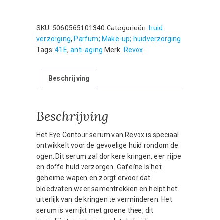
Caffeine
5%
Eye
SKU:
5060565101340
Categorieën:
huid
Contour
verzorging
,
Parfum; Make-up; huidverzorging
Serum
Tags:
41E
,
anti-aging
Merk:
Revox
30
ml
Beschrijving
aantal
Beschrijving
Het Eye Contour serum van Revox is speciaal
ontwikkelt voor de gevoelige huid rondom de
ogen. Dit serum zal donkere kringen, een rijpe
en doffe huid verzorgen. Cafeïne is het
geheime wapen en zorgt ervoor dat
bloedvaten weer samentrekken en helpt het
uiterlijk van de kringen te verminderen. Het
serum is verrijkt met groene thee, dit