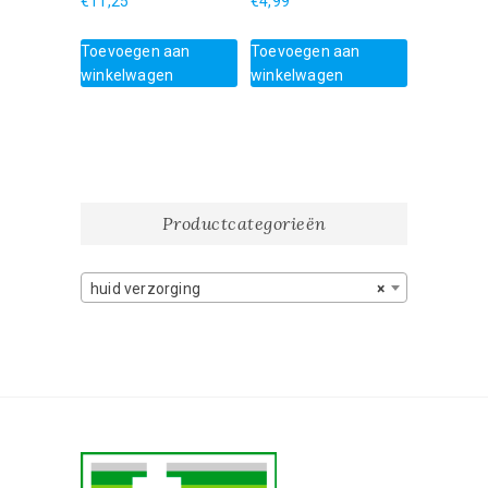
€
11,25
€
4,99
Toevoegen aan
Toevoegen aan
winkelwagen
winkelwagen
Productcategorieën
huid verzorging
×