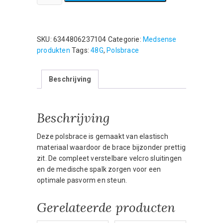
-
Polsbrace
links
-
SKU:
6344806237104
Categorie:
Medsense
Carpaal
produkten
Tags:
48G
,
Polsbrace
Tunnel
Syndroom
Beschrijving
aantal
Beschrijving
Deze polsbrace is gemaakt van elastisch
materiaal waardoor de brace bijzonder prettig
zit. De compleet verstelbare velcro sluitingen
en de medische spalk zorgen voor een
optimale pasvorm en steun.
Gerelateerde producten