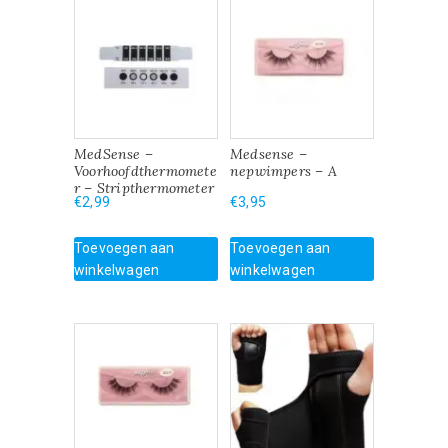
MedSense –
Medsense –
Voorhoofdthermomete
nepwimpers – A
r – Stripthermometer
€
2,99
€
3,95
Toevoegen aan
Toevoegen aan
winkelwagen
winkelwagen