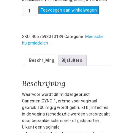
Canesten
Toevoegen aan winkelwagen
Gyno
1-
daagse
crème
SKU:
4057598010139
Categorie:
Medische
-
hulpmiddelen
(
100mg/g)-
Beschrijving
Bijsluiters
5
gram
aantal
Beschrijving
Waarvoor wordt dit middel gebruikt
Canesten GYNO 1, crème voor vaginaal
gebruik 100 mg/g wordt gebruikt bij infecties
in de vagina (schede),die worden veroorzaakt
door bepaalde schimmel- of gistsoorten.
U kunt een vaginale