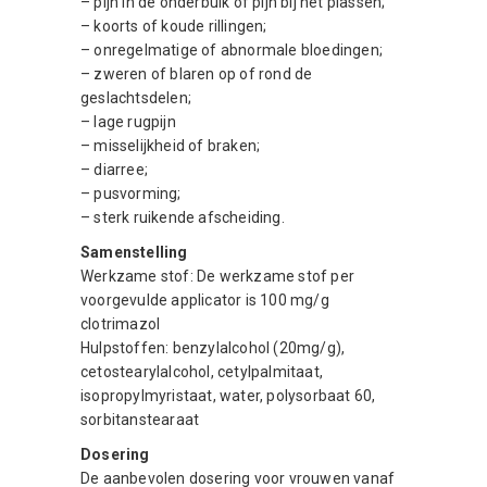
– pijn in de onderbuik of pijn bij het plassen;
– koorts of koude rillingen;
– onregelmatige of abnormale bloedingen;
– zweren of blaren op of rond de
geslachtsdelen;
– lage rugpijn
– misselijkheid of braken;
– diarree;
– pusvorming;
– sterk ruikende afscheiding.
Samenstelling
Werkzame stof: De werkzame stof per
voorgevulde applicator is 100 mg/g
clotrimazol
Hulpstoffen: benzylalcohol (20mg/g),
cetostearylalcohol, cetylpalmitaat,
isopropylmyristaat, water, polysorbaat 60,
sorbitanstearaat
Dosering
De aanbevolen dosering voor vrouwen vanaf