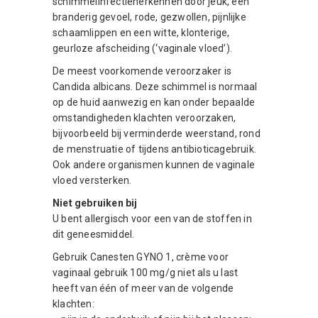
schimmelinfectieherkennen door jeuk, een
branderig gevoel, rode, gezwollen, pijnlijke
schaamlippen en een witte, klonterige,
geurloze afscheiding (‘vaginale vloed’).
De meest voorkomende veroorzaker is
Candida albicans. Deze schimmel is normaal
op de huid aanwezig en kan onder bepaalde
omstandigheden klachten veroorzaken,
bijvoorbeeld bij verminderde weerstand, rond
de menstruatie of tijdens antibioticagebruik.
Ook andere organismen kunnen de vaginale
vloed versterken.
Niet gebruiken bij
U bent allergisch voor een van de stoffen in
dit geneesmiddel.
Gebruik Canesten GYNO 1, crème voor
vaginaal gebruik 100 mg/g niet als u last
heeft van één of meer van de volgende
klachten: