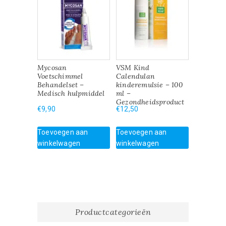
Mycosan
VSM Kind
Voetschimmel
Calendulan
Behandelset –
kinderemulsie – 100
Medisch hulpmiddel
ml –
Gezondheidsproduct
€
9,90
€
12,50
Toevoegen aan
Toevoegen aan
winkelwagen
winkelwagen
Productcategorieën