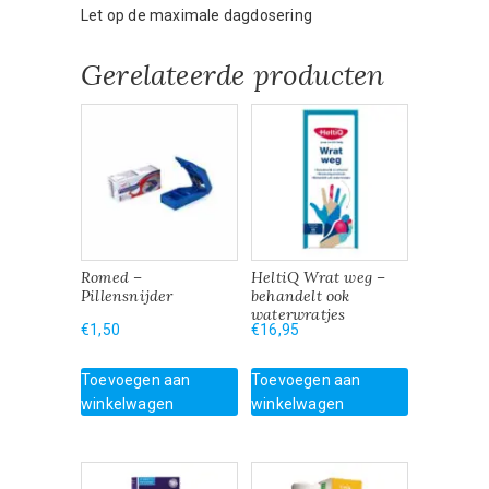
Let op de maximale dagdosering
Gerelateerde producten
Romed –
HeltiQ Wrat weg –
Pillensnijder
behandelt ook
waterwratjes
€
1,50
€
16,95
Toevoegen aan
Toevoegen aan
winkelwagen
winkelwagen