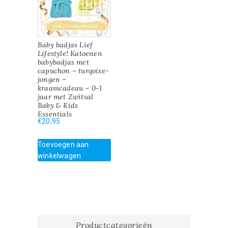
Baby badjas Lief
Lifestyle! Katoenen
babybadjas met
capuchon – turqoise-
jongen –
kraamcadeau – 0-1
jaar met Zwitsal
Baby & Kids
Essentials
€
20,95
Toevoegen aan
winkelwagen
Productcategorieën