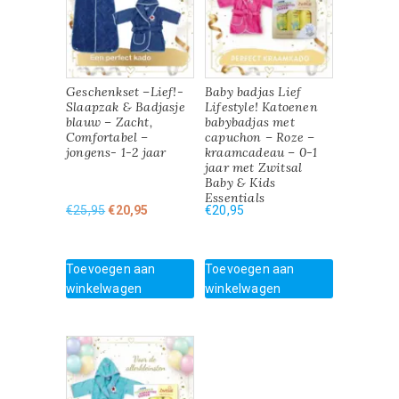
Geschenkset –Lief!-
Baby badjas Lief
Slaapzak & Badjasje
Lifestyle! Katoenen
blauw – Zacht,
babybadjas met
Comfortabel –
capuchon – Roze –
jongens- 1-2 jaar
kraamcadeau – 0-1
jaar met Zwitsal
Baby & Kids
Essentials
Oorspronkelijke
Huidige
€
25,95
€
20,95
€
20,95
prijs
prijs
was:
is:
€25,95.
€20,95.
Toevoegen aan
Toevoegen aan
winkelwagen
winkelwagen