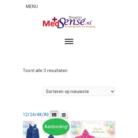
Skip
MENU
to
content
MedSense
ONTZORGENDE VERZORGING
Gesorteerd
Toont alle 3 resultaten
op
nieuwste
12
/
24
/
48
/
All
Aanbieding!