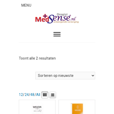
Skip
MENU
to
content
MedSense
ONTZORGENDE VERZORGING
Gesorteerd
Toont alle 2 resultaten
op
nieuwste
12
/
24
/
48
/
All