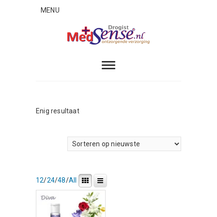
Skip
MENU
to
content
MedSense
ONTZORGENDE VERZORGING
Enig resultaat
12
/
24
/
48
/
All