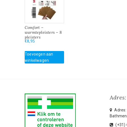
Comfort –
warmtepleisters – 8
pleisters
€
8,95
Toevoegen aan
winkelwagen
Adres:
Adres: 
Bathmen
(+31)