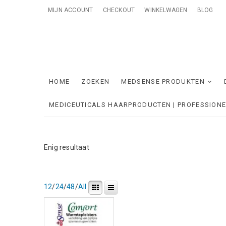
Skip
MIJN ACCOUNT
CHECKOUT
WINKELWAGEN
BLOG
to
content
Me
ONTZORGE
HOME
ZOEKEN
MEDSENSE PRODUKTEN
MEDICEUTICALS HAARPRODUCTEN | PROFESSION
Enig resultaat
12
/
24
/
48
/
All