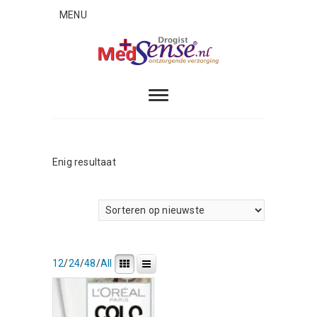
Skip
MENU
to
content
MedSense
ONTZORGENDE VERZORGING
Enig resultaat
12
/
24
/
48
/
All