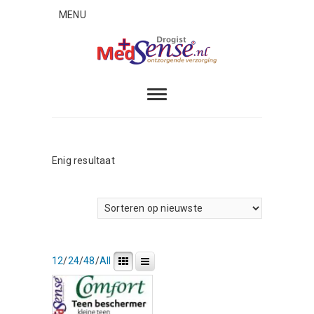
Skip
MENU
to
content
MedSense
ONTZORGENDE VERZORGING
Enig resultaat
12
/
24
/
48
/
All