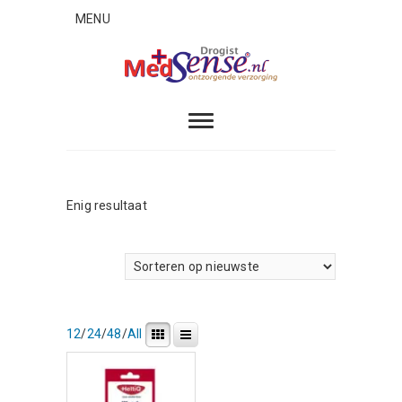
Skip
MENU
to
content
MedSense
ONTZORGENDE VERZORGING
Enig resultaat
12
/
24
/
48
/
All