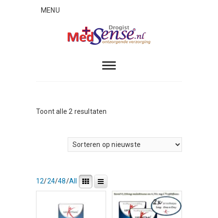
Skip
MENU
to
content
MedSense
ONTZORGENDE VERZORGING
Gesorteerd
Toont alle 2 resultaten
op
nieuwste
12
/
24
/
48
/
All