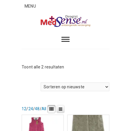
Skip
MENU
to
content
MedSense
ONTZORGENDE VERZORGING
Gesorteerd
Toont alle 2 resultaten
op
nieuwste
12
/
24
/
48
/
All