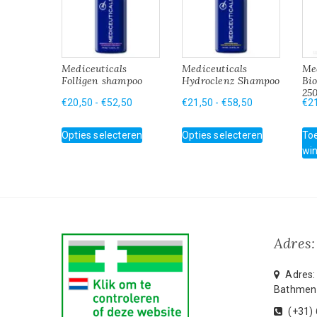
Mediceuticals
Mediceuticals
Me
Folligen shampoo
Hydroclenz Shampoo
Bi
25
Prijsklasse:
Prijsklasse:
€
20,50
-
€
52,50
€
21,50
-
€
58,50
€
2
€20,50
€21,50
Dit
Dit
tot
tot
Opties selecteren
Opties selecteren
To
product
product
€52,50
€58,50
wi
heeft
heeft
meerdere
meerdere
variaties.
variaties.
Deze
Deze
optie
optie
kan
kan
Adres:
gekozen
gekozen
worden
worden
Adres: 
op
op
Bathmen
de
de
productpagina
productpag
(+31)