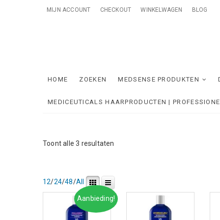
Skip
MIJN ACCOUNT
CHECKOUT
WINKELWAGEN
BLOG
to
content
Me
ONTZORGE
HOME
ZOEKEN
MEDSENSE PRODUKTEN
MEDICEUTICALS HAARPRODUCTEN | PROFESSION
Gesorteerd
Toont alle 3 resultaten
op
nieuwste
12
/
24
/
48
/
All
Aanbieding!