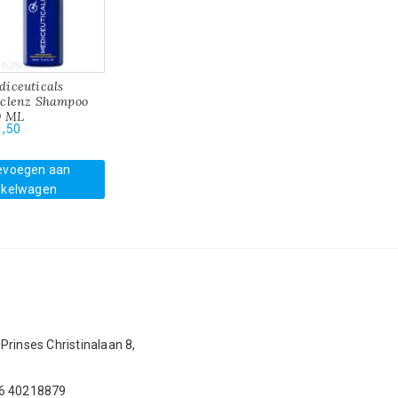
diceuticals
oclenz Shampoo
0 ML
1,50
evoegen aan
nkelwagen
Prinses Christinalaan 8,
ina
 6 40218879