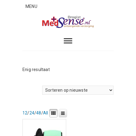
Skip
MENU
to
content
MedSense
ONTZORGENDE VERZORGING
Enig resultaat
12
/
24
/
48
/
All