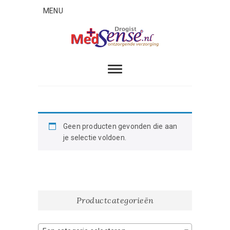
Skip
MENU
to
content
MedSense
ONTZORGENDE VERZORGING
Geen producten gevonden die aan
je selectie voldoen.
Productcategorieën