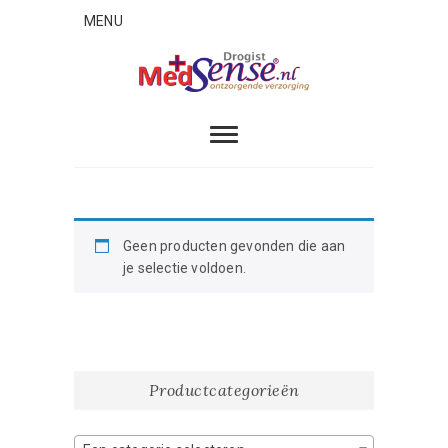
Skip
MENU
to
content
MedSense
ONTZORGENDE VERZORGING
Geen producten gevonden die aan
je selectie voldoen.
Productcategorieën