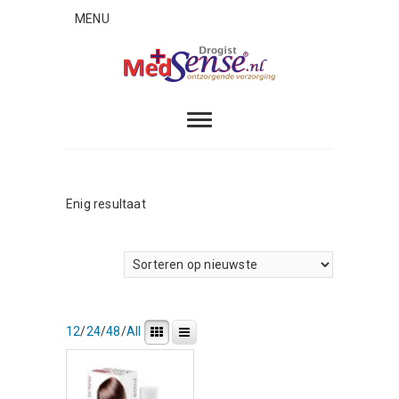
Skip
MENU
to
content
MedSense
ONTZORGENDE VERZORGING
Enig resultaat
12
/
24
/
48
/
All