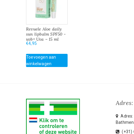
Revuele Aloe daily
sun lipbalm SPF50 -
uvb+ Uva – 15 ml
€
4,95
Toevoegen aan
winkelwagen
Adres:
Adres: 
Bathmen
(+31)