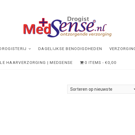
dSense
NDE VERZORGING
DROGISTERIJ
DAGELIJKSE BENODIGDHEDEN
VERZORGIN
ELE HAARVERZORGING | MEDSENSE
0 ITEMS
€0,00