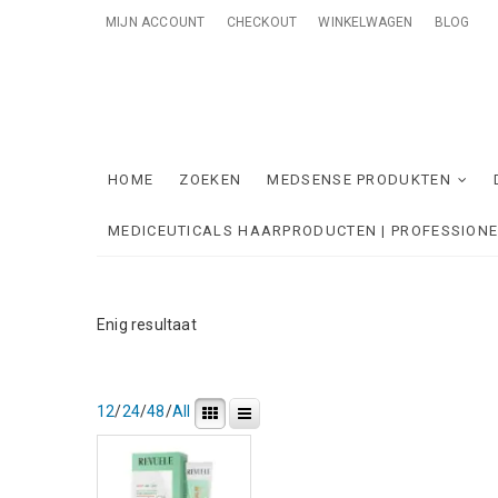
Skip
MIJN ACCOUNT
CHECKOUT
WINKELWAGEN
BLOG
to
content
Me
ONTZORGE
HOME
ZOEKEN
MEDSENSE PRODUKTEN
MEDICEUTICALS HAARPRODUCTEN | PROFESSION
Enig resultaat
12
/
24
/
48
/
All