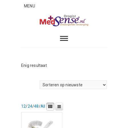
Skip
MENU
to
content
MedSense
ONTZORGENDE VERZORGING
Enig resultaat
12
/
24
/
48
/
All