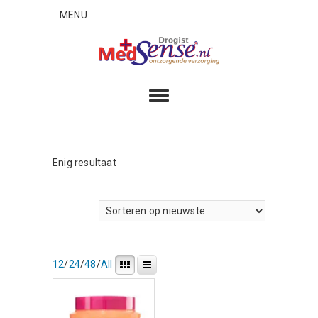
Skip
MENU
to
content
MedSense
ONTZORGENDE VERZORGING
Enig resultaat
12
/
24
/
48
/
All