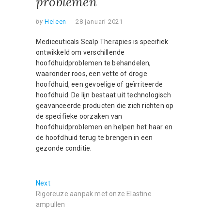
problemen
by
Heleen
28 januari 2021
Mediceuticals Scalp Therapies is specifiek
ontwikkeld om verschillende
hoofdhuidproblemen te behandelen,
waaronder roos, een vette of droge
hoofdhuid, een gevoelige of geïrriteerde
hoofdhuid. De lijn bestaat uit technologisch
geavanceerde producten die zich richten op
de specifieke oorzaken van
hoofdhuidproblemen en helpen het haar en
de hoofdhuid terug te brengen in een
gezonde conditie.
Bericht
Next
Next
post:
Rigoreuze aanpak met onze Elastine
navigatie
ampullen