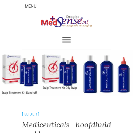
Skip
MENU
to
content
MedSense
ONTZORGENDE VERZORGING
SLIDER
Mediceuticals -hoofdhuid