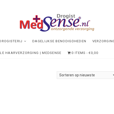
dSense
NDE VERZORGING
DROGISTERIJ
DAGELIJKSE BENODIGDHEDEN
VERZORGIN
ELE HAARVERZORGING | MEDSENSE
0 ITEMS
€0,00