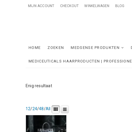
Skip
MIJN ACCOUNT
CHECKOUT
WINKELWAGEN
BLOG
to
content
Me
ONTZORGE
HOME
ZOEKEN
MEDSENSE PRODUKTEN
MEDICEUTICALS HAARPRODUCTEN | PROFESSION
Enig resultaat
12
/
24
/
48
/
All