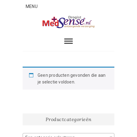
Skip
MENU
to
content
MedSense
ONTZORGENDE VERZORGING
Geen producten gevonden die aan
je selectie voldoen.
Productcategorieën