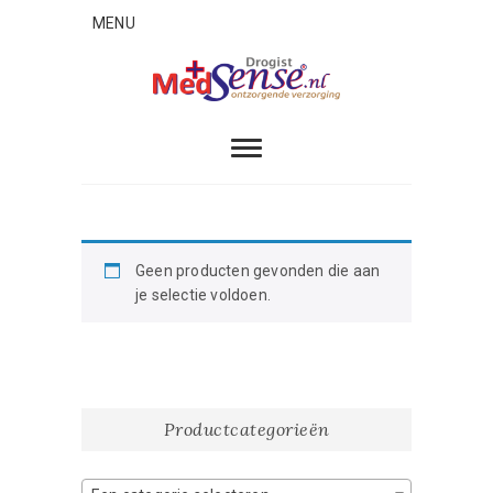
Skip
MENU
to
content
MedSense
ONTZORGENDE VERZORGING
Geen producten gevonden die aan
je selectie voldoen.
Productcategorieën