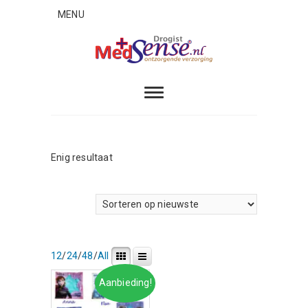
Skip
MENU
to
content
MedSense
ONTZORGENDE VERZORGING
Enig resultaat
12
/
24
/
48
/
All
Aanbieding!