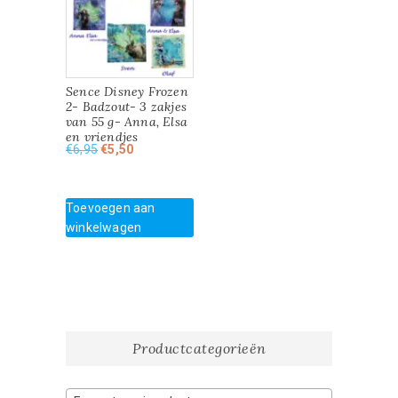
Sence Disney Frozen
2- Badzout- 3 zakjes
van 55 g- Anna, Elsa
en vriendjes
Oorspronkelijke
Huidige
€
6,95
€
5,50
prijs
prijs
was:
is:
€6,95.
€5,50.
Toevoegen aan
winkelwagen
Productcategorieën