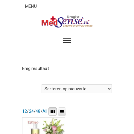
Skip
MENU
to
content
MedSense
ONTZORGENDE VERZORGING
Enig resultaat
12
/
24
/
48
/
All