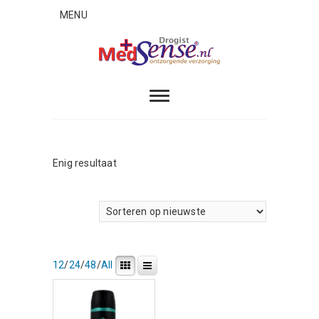
Skip
MENU
to
content
MedSense
ONTZORGENDE VERZORGING
Enig resultaat
12
/
24
/
48
/
All