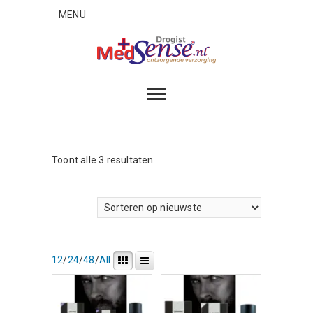
Skip
MENU
to
content
MedSense
ONTZORGENDE VERZORGING
Gesorteerd
Toont alle 3 resultaten
op
nieuwste
12
/
24
/
48
/
All