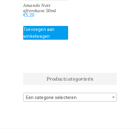
Amando Noir
aftershave 50ml
€
5,20
Toevoegen aan
winkelwagen
Productcategorieën
Een categorie selecteren