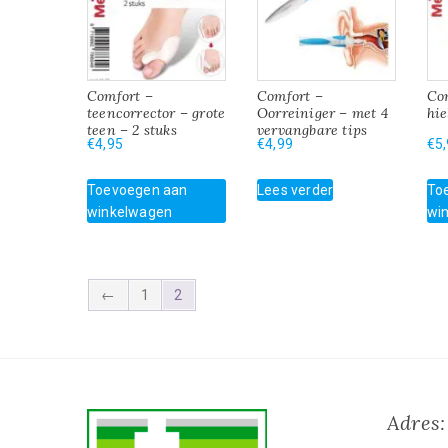
Comfort –
Comfort –
Co
teencorrector – grote
Oorreiniger – met 4
hi
teen – 2 stuks
vervangbare tips
€
4,95
€
4,99
€
5
Toevoegen aan
Lees verder
To
winkelwagen
wi
←
1
2
Adres: