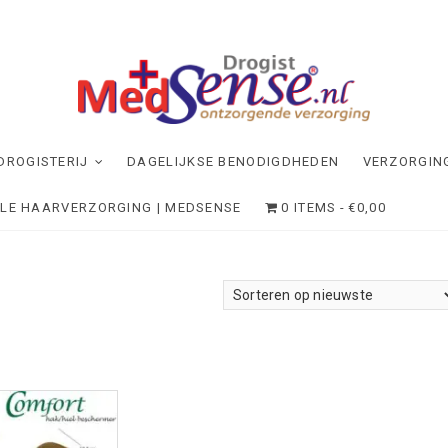
dSense
NDE VERZORGING
DROGISTERIJ
DAGELIJKSE BENODIGDHEDEN
VERZORGIN
ELE HAARVERZORGING | MEDSENSE
0 ITEMS
€0,00
sorteerd
euwste