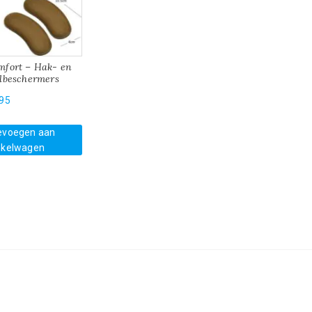
mfort – Hak- en
elbeschermers
,95
evoegen aan
nkelwagen