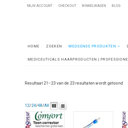
Skip
MIJN ACCOUNT
CHECKOUT
WINKELWAGEN
BLOG
to
content
Me
ONTZORGE
HOME
ZOEKEN
MEDSENSE PRODUKTEN
MEDICEUTICALS HAARPRODUCTEN | PROFESSION
Ge
Resultaat 21–23 van de 23 resultaten wordt getoond
op
ni
12
/
24
/
48
/
All